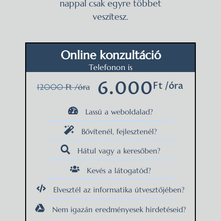
nappal csak egyre többet
veszítesz.
Online konzultáció
Telefonon is
6.000
Ft /óra
12000
Ft /óra
Lassú a weboldalad?
Bővítenél, fejlesztenél?
Hátul vagy a keresőben?
Kevés a látogatód?
Elvesztél az informatika útvesztőjében?
Nem igazán eredményesek hirdetéseid?