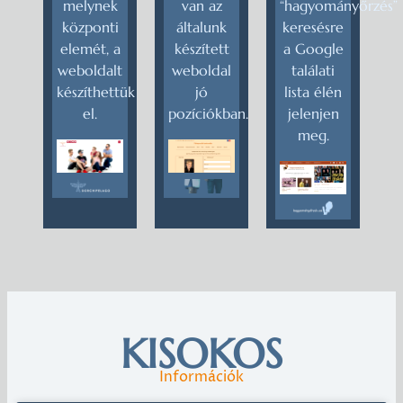
melynek
van az
“hagyományőrzés”
központi
általunk
keresésre
elemét, a
készített
a Google
weboldalt
weboldal
találati
készíthettük
jó
lista élén
el.
pozíciókban.
jelenjen
meg.
KISOKOS
Információk