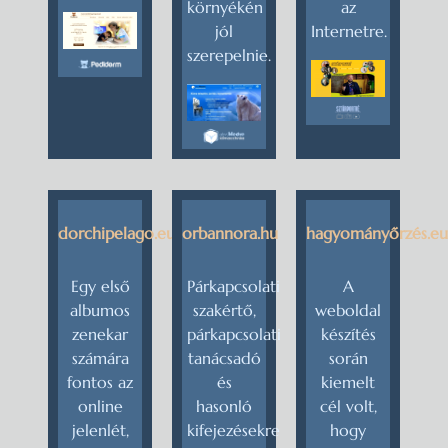
környékén
az
jól
Internetre.
szerepelnie.
dorchipelago.eu
orbannora.hu
hagyományőrzés.eu
Egy első
Párkapcsolati
A
albumos
szakértő,
weboldal
zenekar
párkapcsolati
készítés
számára
tanácsadó
során
fontos az
és
kiemelt
online
hasonló
cél volt,
jelenlét,
kifejezésekre
hogy