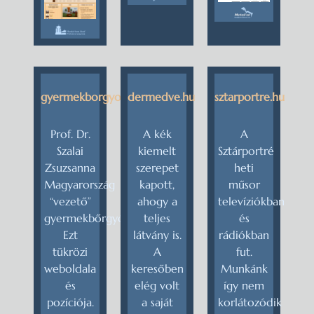
gyermekborgyogyaszat.eu
dermedve.hu
sztarportre.hu
Prof. Dr.
A kék
A
Szalai
kiemelt
Sztárportré
Zsuzsanna
szerepet
heti
Magyarország
kapott,
műsor
“vezető”
ahogy a
televíziókban
gyermekbőrgyógyásza.
teljes
és
Ezt
látvány is.
rádiókban
tükrözi
A
fut.
weboldala
keresőben
Munkánk
és
elég volt
így nem
pozíciója.
a saját
korlátozódik