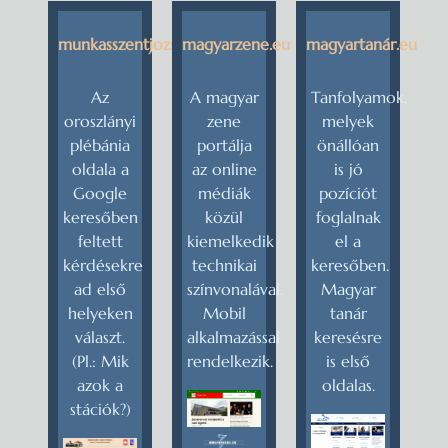
munkasszentjozsef.hu
magyarzene.eu
magyartanár.eu
Az
A magyar
Tanfolyamok,
oroszlányi
zene
melyek
plébánia
portálja
önállóan
oldala a
az online
is jó
Google
médiák
pozíciót
keresőben
közül
foglalnak
feltett
kiemelkedik
el a
kérdésekre
technikai
keresőben.
ad első
színvonalával.
Magyar
helyeken
Mobil
tanár
választ.
alkalmazással
keresésre
(Pl.: Mik
rendelkezik.
is első
azok a
oldalas.
stációk?)