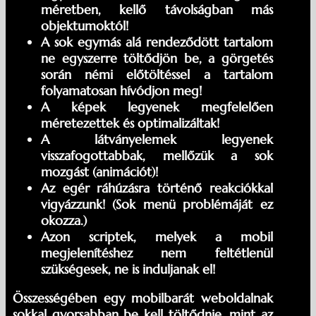
méretben, kellő távolságban más
objektumoktól!
A sok egymás alá rendeződött tartalom
ne egyszerre töltődjön be, a görgetés
során némi előtöltéssel a tartalom
folyamatosan hívódjon meg!
A képek legyenek megfelelően
méretezettek és optimalizáltak!
A látványelemek legyenek
visszafogottabbak, mellőzük a sok
mozgást (animációt)!
Az egér ráhúzásra történő reakciókkal
vigyázzunk! (Sok menü problémáját ez
okozza.)
Azon scriptek, melyek a mobil
megjelenítéshez nem feltétlenül
szükségesek, ne is induljanak el!
Összességében egy mobilbarát weboldalnak
sokkal gyorsabban be kell töltődnie, mint az