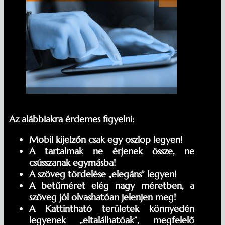
Az alábbiakra érdemes figyelni:
Mobil kijelzőn csak egy oszlop legyen!
A tartalmak ne érjenek össze, ne
csússzanak egymásba!
A szöveg tördelése „elegáns” legyen!
A betűméret elég nagy méretben, a
szöveg jól olvashatóan jelenjen meg!
A Kattintható területek könnyedén
legyenek „eltalálhatóak”, megfelelő