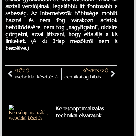
asztali verziójának, legalábbis itt fontosabb a
sebesség. Az Internetezők többsége mobilt
használ és nem fog várakozni adatok
betöltődésére, nem fog „nagyítgatni”, oldalra
görgetni, azzal játszani, hogy eltalálja a kis
linkeket. (A kis űrlap mezőkről nem is
beszélve.)
ELŐZŐ
KÖVETKEZŐ
Weboldal készítés árak
Technikailag hibás weboldal = hatástalan SEO (és hirdetések)
Keresőoptimalizálás –
technikai elvárások