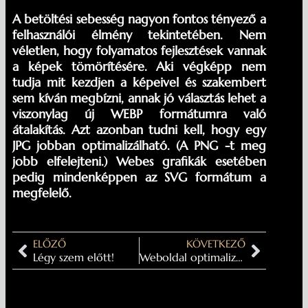
A betöltési sebesség nagyon fontos tényező a
felhasználói élmény tekintetében. Nem
véletlen, hogy folyamatos fejlesztések vannak
a képek tömörítésére. Aki végképp nem
tudja mit kezdjen a képeivel és szakembert
sem kíván megbízni, annak jó választás lehet a
viszonylag új
WEBP
formátumra való
átalakítás. Azt azonban tudni kell, hogy egy
JPG
jobban optimalizálható. (A
PNG
-t meg
jobb elfelejteni.) Webes grafikák esetében
pedig mindenképpen az
SVG
formátum a
megfelelő.
ELŐZŐ
KÖVETKEZŐ
Légy szem előtt!
Weboldal optimalizálás