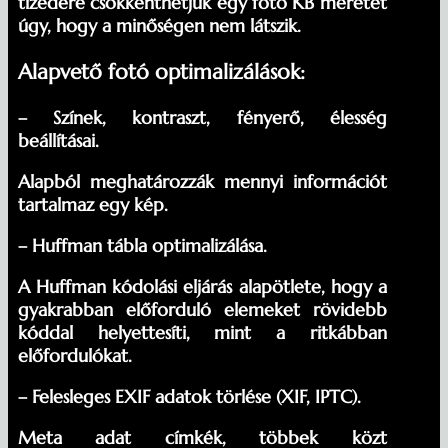
tizedére csökkenthetjük egy fotó KB méretét
úgy, hogy a minőségen nem látszik.
Alapvető fotó optimalizálások:
– Színek, kontraszt, fényerő, élesség
beállításai.
Alapból meghatározzák mennyi információt
tartalmaz egy kép.
– Huffman tábla optimalizálása.
A Huffman kódolási eljárás alapötlete, hogy a
gyakrabban előforduló elemeket rövidebb
kóddal helyettesíti, mint a ritkábban
előfordulókat.
– Felesleges EXIF adatok törlése (XIF, IPTC).
Meta adat címkék, többek közt